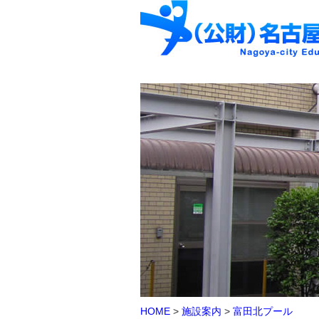
HOME
>
施設案内
>
富田北プール