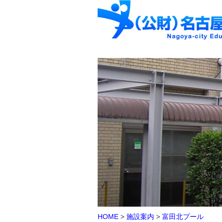
HOME
>
施設案内
>
富田北プール