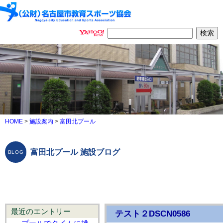
HOME
>
施設案内
>
富田北プール
富田北プール 施設ブログ
最近のエントリー
テスト２DSCN0586