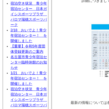
詳細につきまし
宿泊空き状況 青少年
宿泊センター 日本ガ
イシスポーツプラザ
パロマ瑞穂スポーツパ
ーク
2/18 おいでよ！青少
年宿泊センター！ を
開催しました
【重要】令和5年度団
体登録更新のご案内
名古屋市青少年宿泊セ
ンター臨時休館のお知
らせ
1/21 おいでよ！青少
年宿泊センター！ を
開催しました
宿泊空き状況 青少年
宿泊センター 日本ガ
イシスポーツプラザ
最新の情報については
パロマ瑞穂スポーツパ