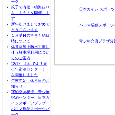
ーク
親子で有松・鳴海絞り
日本ガイシ スポーツ
をしよう！を開催しま
す
新年あけましておめで
パロマ瑞穂スポーツ
とうございます
１月受付の空き予約日
青少年交流プラザ分
時について
体育室屋上防水工事に
伴う駐車場利用につい
てのご案内
12/17 おいでよ！青
少年宿泊センター！
を開催しました
年末年始 休所日のお
知らせ
宿泊空き状況 青少年
宿泊センター 日本ガ
イシスポーツプラザ
パロマ瑞穂スポーツパ
ーク