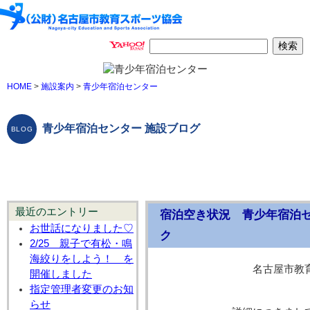
HOME
>
施設案内
>
青少年宿泊センター
青少年宿泊センター 施設ブログ
最近のエントリー
宿泊空き状況 青少年宿泊
お世話になりました♡
ク
2/25 親子で有松・鳴
海絞りをしよう！ を
名古屋市教
開催しました
指定管理者変更のお知
らせ