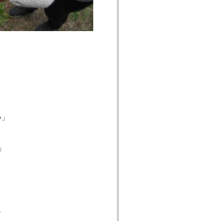
い」
」
。