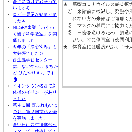
暑さに負けず頑張って
★ 新型コロナウイルス感染拡
います💪
① 来館前に検温し、発熱や風
ロビー展示が始まりま
れない方の来館はご遠慮くだ
した🌷
② マスクの着用にご協力く
NESPA事業「わくわ
③ 三密を避けるため、抽選に
く親子科学教室」を開
さい。特に体育室（夜間利用
催しました
★ 体育室には暖房がありませ
今年の「浄心寄席」も
大好評でした☺
西生涯学習センター
は、なごやっこ まちか
ど ひんやりきち です
🏠
イオンタウン名西で新
体操のイベントがあり
ました
第４１回 西ふれあいま
つり 第２回世話人会
を実施しました。
暑い日は西生涯学習セ
ンターで一休みしてく