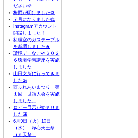
ださい🌞
梅雨が明けました🌻
７月になりました🎋
Instagramアカウント
開設しました！
料理室のガステーブル
を新調しました🔥
環境デーなごや２０２
６環境学習講座を実施
しました
山田支所に行ってきま
した🚁
西ふれあいまつり 第
１回 世話人会を実施
しました。
ロビー展示が始まりま
した🖼
6月9日（火）10日
（水） 浄心天王祭
（弁天祭）