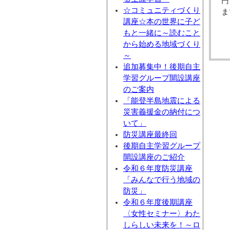
円
☆コミュニティづくり
ま
講座☆本の世界に子ど
もと一緒に～読むこと
から始める地域づくり
～
追加募集中！後期自主
学習グループ開設講座
のご案内
「能登半島地震による
災害義援金の納付につ
いて」
防災講座最終回
後期自主学習グループ
開設講座のご紹介
令和６年度防災講座
「みんなで行う地域の
防災」
令和６年度後期講座
〈女性セミナー〉わた
しらしい未来を！～ロ