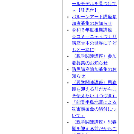
ールモデルを見つけて
～【託児付】
バルーンアート講座参
加者募集のお知らせ
令和６年度後期講座
☆コミュニティづくり
講座☆本の世界に子ど
もと一緒に
〈親学関連講座〉参加
者募集のお知らせ
防災講座追加募集のお
知らせ
〈親学関連講座〉思春
期を迎える前だからこ
そ伝えたい（つづき）
「能登半島地震による
災害義援金の納付につ
いて」
〈親学関連講座〉思春
期を迎える前だからこ