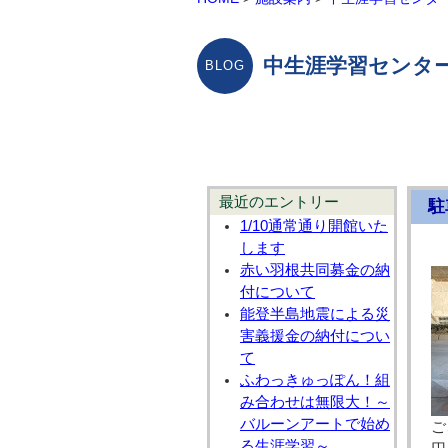
中生涯学習センター
最近のエントリー
駐
1/10通常通り開館いた
します
赤い羽根共同募金の納
付について
能登半島地震による災
害義援金の納付につい
て
ふわっきゅっぽん！組
み合わせは無限大！～
バルーンアートで始め
ご
る生涯学習～