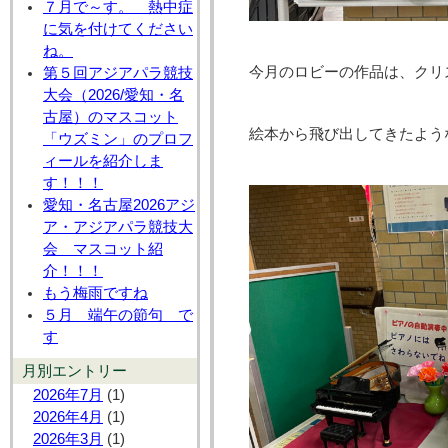
７月で～す。 熱中症
に気を付けてください
ね。
今月のロビーの作品は、クリ
第５回アジアパラ競技
大会（2026/愛知・名
古屋）のマスコット
絵本から飛び出してきたよう
「ウズミン」のプロフ
ィールを紹介しま
す！！！
愛知・名古屋2026アジ
ア・アジアパラ競技大
会 マスコット紹
介！！！
もう梅雨ですね
５月 端午の節句 で
す
月別エントリー
2026年7月
(1)
2026年4月
(1)
2026年3月
(1)