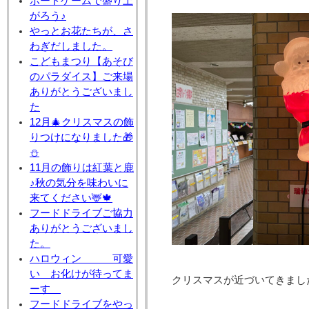
ボードゲームで盛り上
がろう♪
やっとお花たちが、さ
わぎだしました。
こどもまつり【あそび
のパラダイス】ご来場
ありがとうございまし
た
12月🎄クリスマスの飾
りつけになりました🎁
⛄
11月の飾りは紅葉と鹿
♪秋の気分を味わいに
来てください🦌🍁
フードドライブご協力
ありがとうございまし
た。
ハロウィン 可愛
い お化けが待ってま
クリスマスが近づいてきまし
ーす
フードドライブをやっ