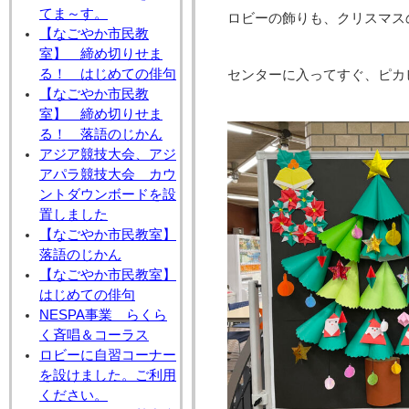
てま～す。
ロビーの飾りも、クリスマス
【なごやか市民教
室】 締め切りせま
る！ はじめての俳句
センターに入ってすぐ、ピカ
【なごやか市民教
室】 締め切りせま
る！ 落語のじかん
アジア競技大会、アジ
アパラ競技大会 カウ
ントダウンボードを設
置しました
【なごやか市民教室】
落語のじかん
【なごやか市民教室】
はじめての俳句
NESPA事業 らくら
く斉唱＆コーラス
ロビーに自習コーナー
を設けました。ご利用
ください。