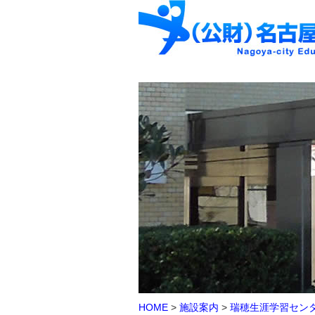
HOME
>
施設案内
>
瑞穂生涯学習セン