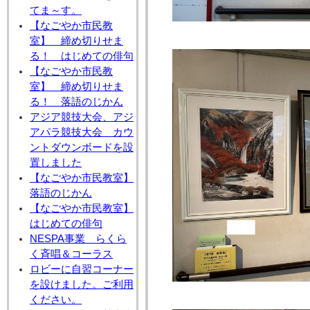
てま～す。
【なごやか市民教
室】 締め切りせま
る！ はじめての俳句
【なごやか市民教
室】 締め切りせま
る！ 落語のじかん
アジア競技大会、アジ
アパラ競技大会 カウ
ントダウンボードを設
置しました
【なごやか市民教室】
落語のじかん
【なごやか市民教室】
はじめての俳句
NESPA事業 らくら
く斉唱＆コーラス
ロビーに自習コーナー
を設けました。ご利用
ください。