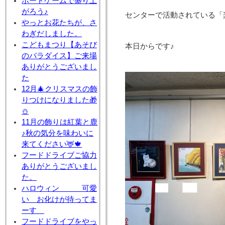
ボードゲームで盛り上
がろう♪
センターで活動されている「
やっとお花たちが、さ
わぎだしました。
こどもまつり【あそび
本日からです♪
のパラダイス】ご来場
ありがとうございまし
た
12月🎄クリスマスの飾
りつけになりました🎁
⛄
11月の飾りは紅葉と鹿
♪秋の気分を味わいに
来てください🦌🍁
フードドライブご協力
ありがとうございまし
た。
ハロウィン 可愛
い お化けが待ってま
ーす
フードドライブをやっ