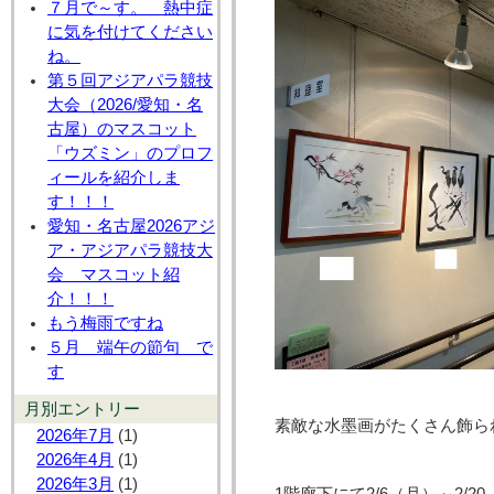
７月で～す。 熱中症
に気を付けてください
ね。
第５回アジアパラ競技
大会（2026/愛知・名
古屋）のマスコット
「ウズミン」のプロフ
ィールを紹介しま
す！！！
愛知・名古屋2026アジ
ア・アジアパラ競技大
会 マスコット紹
介！！！
もう梅雨ですね
５月 端午の節句 で
す
月別エントリー
素敵な水墨画がたくさん飾ら
2026年7月
(1)
2026年4月
(1)
2026年3月
(1)