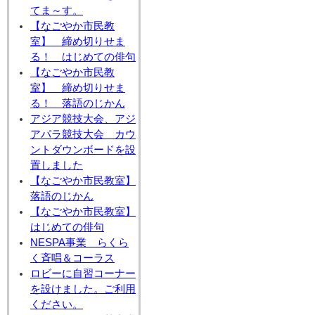
てま～す。
【なごやか市民教
室】 締め切りせま
る！ はじめての俳句
【なごやか市民教
室】 締め切りせま
る！ 落語のじかん
アジア競技大会、アジ
アパラ競技大会 カウ
ントダウンボードを設
置しました
【なごやか市民教室】
落語のじかん
【なごやか市民教室】
はじめての俳句
NESPA事業 らくら
く斉唱＆コーラス
ロビーに自習コーナー
を設けました。ご利用
ください。