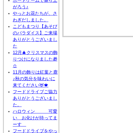
ボードゲームで盛り上
がろう♪
やっとお花たちが、さ
わぎだしました。
こどもまつり【あそび
のパラダイス】ご来場
ありがとうございまし
た
12月🎄クリスマスの飾
りつけになりました🎁
⛄
11月の飾りは紅葉と鹿
♪秋の気分を味わいに
来てください🦌🍁
フードドライブご協力
ありがとうございまし
た。
ハロウィン 可愛
い お化けが待ってま
ーす
フードドライブをやっ