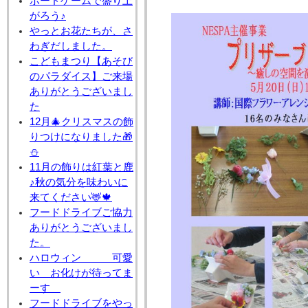
ボードゲームで盛り上
がろう♪
やっとお花たちが、さ
わぎだしました。
こどもまつり【あそび
のパラダイス】ご来場
ありがとうございまし
た
12月🎄クリスマスの飾
りつけになりました🎁
⛄
11月の飾りは紅葉と鹿
♪秋の気分を味わいに
来てください🦌🍁
フードドライブご協力
ありがとうございまし
た。
ハロウィン 可愛
い お化けが待ってま
ーす
フードドライブをやっ