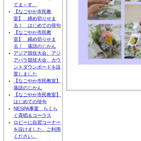
てま～す。
【なごやか市民教
室】 締め切りせま
る！ はじめての俳句
【なごやか市民教
室】 締め切りせま
る！ 落語のじかん
アジア競技大会、アジ
アパラ競技大会 カウ
ントダウンボードを設
置しました
【なごやか市民教室】
落語のじかん
【なごやか市民教室】
はじめての俳句
NESPA事業 らくら
く斉唱＆コーラス
ロビーに自習コーナー
を設けました。ご利用
ください。