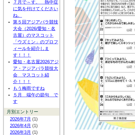
７月で～す。 熱中症
に気を付けてください
ね。
第５回アジアパラ競技
大会（2026/愛知・名
古屋）のマスコット
「ウズミン」のプロフ
ィールを紹介しま
す！！！
愛知・名古屋2026アジ
ア・アジアパラ競技大
会 マスコット紹
介！！！
もう梅雨ですね
５月 端午の節句 で
す
月別エントリー
2026年7月
(1)
2026年4月
(1)
2026年3月
(1)