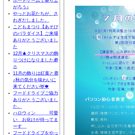
ボードゲームで盛り上
がろう♪
やっとお花たちが、さ
わぎだしました。
こどもまつり【あそび
のパラダイス】ご来場
ありがとうございまし
た
12月🎄クリスマスの飾
りつけになりました🎁
⛄
11月の飾りは紅葉と鹿
♪秋の気分を味わいに
来てください🦌🍁
フードドライブご協力
ありがとうございまし
た。
ハロウィン 可愛
い お化けが待ってま
ーす
フードドライブをやっ