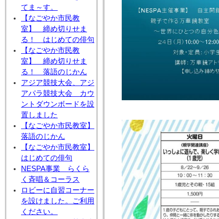
てま～す。
【なごやか市民教
室】 締め切りせま
る！ はじめての俳句
【なごやか市民教
室】 締め切りせま
る！ 落語のじかん
アジア競技大会、アジ
アパラ競技大会 カウ
ントダウンボードを設
置しました
【なごやか市民教室】
落語のじかん
【なごやか市民教室】
はじめての俳句
NESPA事業 らくら
く斉唱＆コーラス
ロビーに自習コーナー
を設けました。ご利用
ください。