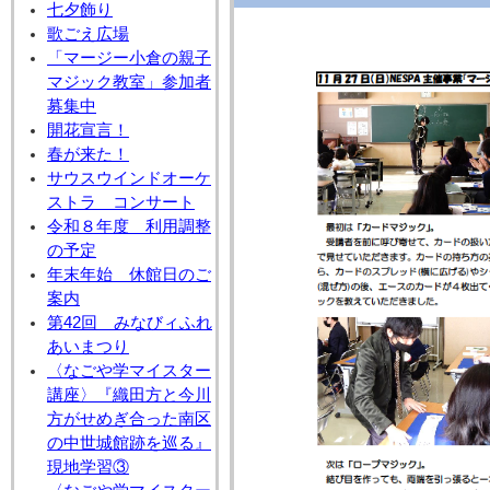
七夕飾り
歌ごえ広場
「マージー小倉の親子
マジック教室」参加者
募集中
開花宣言！
春が来た！
サウスウインドオーケ
ストラ コンサート
令和８年度 利用調整
の予定
年末年始 休館日のご
案内
第42回 みなびィふれ
あいまつり
〈なごや学マイスター
講座〉『織田方と今川
方がせめぎ合った南区
の中世城館跡を巡る』
現地学習③