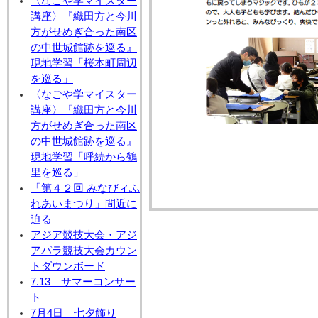
〈なごや学マイスター
講座〉『織田方と今川
方がせめぎ合った南区
の中世城館跡を巡る』
現地学習「桜本町周辺
を巡る」
〈なごや学マイスター
講座〉『織田方と今川
方がせめぎ合った南区
の中世城館跡を巡る』
現地学習「呼続から鶴
里を巡る」
「第４２回 みなびィふ
れあいまつり」間近に
迫る
アジア競技大会・アジ
アパラ競技大会カウン
トダウンボード
7.13 サマーコンサー
ト
7月4日 七夕飾り