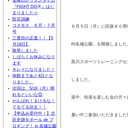
金曜日レッスンタイム
『FIGHT DO🄬』はじ
まりました☆
防災訓練
コスモス ６月・７月
６月５日（月）に区政８０周
号
三度目の正直！！【5
IN名城公園」を開催しました
月18日】
除草しました
しばらくお休みになり
黒川スポーツトレーニングセ
ます
キレイになりました！
休館まであと4日とな
しました。
りました。
次回は、5/18（月）晴
れるといいな😊
道中、街道を楽しむ会の方々
がんばれ！まけるな！
てるてる坊主！！
【申込み受付中！】北
暑い中ご参加いただきました皆
区史跡をポール de プ
ロギング！ in 名城公園