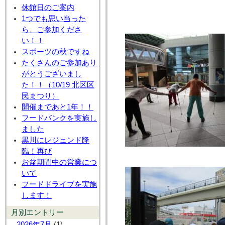
休館日のご案内
1つでも思い当った
ら、ご参加くださ
い！！
スポーツの秋ですね
たくさんのご参加あり
がとうございまし
た！！（10/19 北区区
民まつり）
開催まであと1年！！
フードバンクを実施し
ました
黒川にレジェンド降
臨！再び
お盆期間中の営業につ
いて
フードドライブを実施
します！
月別エントリー
2026年7月
(1)