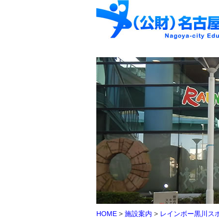
HOME
>
施設案内
>
レインボー黒川ス