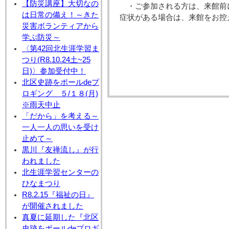
【防災講座】大切なの
・ご参加される方は、来館前
は日常の備え！～きた
症状がある場合は、来館をお控
災害ボランティアから
学ぶ防災～
〈第42回北生涯学習ま
つり(R8.10.24土~25
日)〉参加受付中！
北区史跡をポールdeプ
ロギング ５/１８(月)
※雨天中止
「だから」を考える～
一人一人の思いを受け
止めて～
黒川『友禅流し』が行
われました
北生涯学習センターの
ひなまつり
R8.2.15『福祉の日』
が開催されました
真夏に延期した『北区
史跡をポールdeプロギ