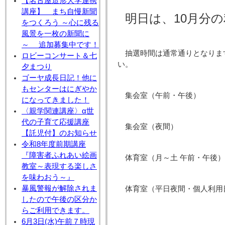
【名古屋造形大学連携
講座】 まち自慢新聞
明日は、10月分
をつくろう ～心に残る
風景を一枚の新聞に
～ 追加募集中です！
抽選時間は通常通りとなりま
ロビーコンサート＆七
い。
夕まつり
ゴーヤ成長日記！他に
もセンターはにぎやか
集会室（午前・午後） 午前
になってきました！
〈親学関連講座〉α世
代の子育て応援講座
集会室（夜間） 午後1
【託児付】のお知らせ
令和8年度前期講座
『障害者ふれあい絵画
体育室（月～土 午前・午後）
教室～表現する楽しさ
を味わおう～』
暴風警報が解除されま
体育室（平日夜間・個人利用日）
したので午後の区分か
らご利用できます。
6月3日(水)午前７時現