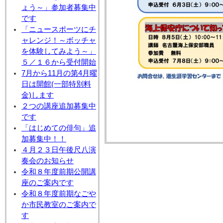
ょう～」参加者募集中
です
「ニュースポーツにチ
ャレンジ！～ボッチャ
を体験してみよう～」
５／１６から受付開始
7月から11月の第4月曜
日は開館(一部特別料
金)します
２つの講座追加募集中
です
「はじめての俳句」追
加募集中！！
４月２３日午後尺八演
奏会のお知らせ
令和８年度前期公開講
座のご案内です
令和８年度前期なごや
か市民教室のご案内で
す