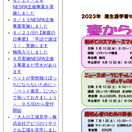
６／１７・２８
NESPA主催事業を実
施しました
６／１３NESPA主催
事業実施しました
６／２１(日)【家庭の
日事業】「手話で遊ぼ
う！」実施します
梅雨入りしました
６月実施NESPA主催
３事業まだ空きがあり
ます
ペットが突然独りぼっ
ちにならないために～
「ペット後見」につい
て知っておきましょう
～ ※５/31から受付
開始
「大人の工場見学～株
式会社アビヅのリサイ
クル工場を見学しまし