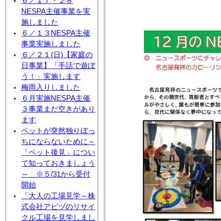
６／１７・２８
NESPA主催事業を実
施しました
６／１３NESPA主催
事業実施しました
６／２１(日)【家庭の
日事業】「手話で遊ぼ
う！」実施します
梅雨入りしました
６月実施NESPA主催
３事業まだ空きがあり
ます
ペットが突然独りぼっ
ちにならないために～
「ペット後見」につい
て知っておきましょう
～ ※５/31から受付
開始
「大人の工場見学～株
式会社アビヅのリサイ
クル工場を見学しまし