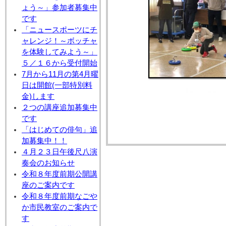
ょう～」参加者募集中
です
「ニュースポーツにチ
ャレンジ！～ボッチャ
を体験してみよう～」
５／１６から受付開始
7月から11月の第4月曜
日は開館(一部特別料
金)します
２つの講座追加募集中
です
「はじめての俳句」追
加募集中！！
４月２３日午後尺八演
奏会のお知らせ
令和８年度前期公開講
座のご案内です
令和８年度前期なごや
か市民教室のご案内で
す