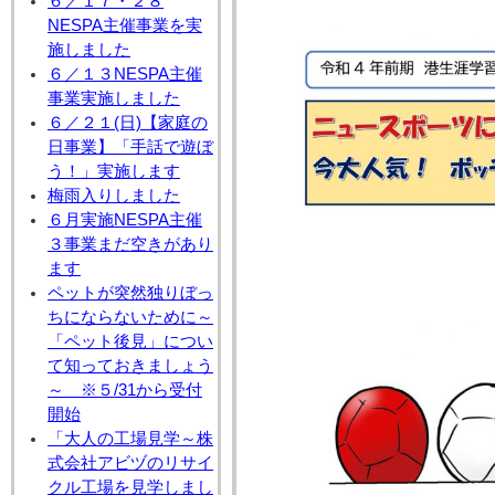
６／１７・２８
NESPA主催事業を実
施しました
６／１３NESPA主催
事業実施しました
６／２１(日)【家庭の
日事業】「手話で遊ぼ
う！」実施します
梅雨入りしました
６月実施NESPA主催
３事業まだ空きがあり
ます
ペットが突然独りぼっ
ちにならないために～
「ペット後見」につい
て知っておきましょう
～ ※５/31から受付
開始
「大人の工場見学～株
式会社アビヅのリサイ
クル工場を見学しまし