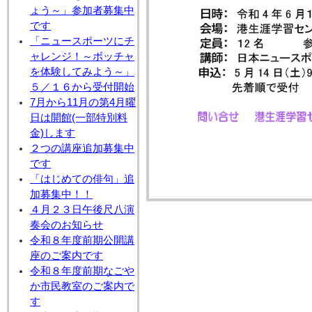
ょう～」参加者募集中
です
「ニュースポーツにチ
ャレンジ！～ボッチャ
を体験してみよう～」
５／１６から受付開始
7月から11月の第4月曜
日は開館(一部特別料
金)します
２つの講座追加募集中
です
「はじめての俳句」追
加募集中！！
４月２３日午後尺八演
奏会のお知らせ
令和８年度前期公開講
座のご案内です
令和８年度前期なごや
か市民教室のご案内で
す