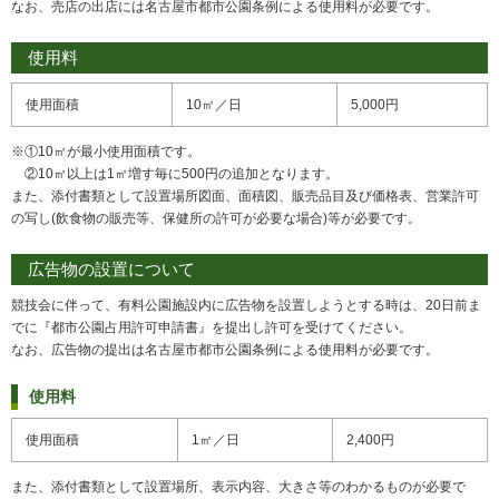
なお、売店の出店には名古屋市都市公園条例による使用料が必要です。
使用料
使用面積
10㎡／日
5,000円
※①10㎡が最小使用面積です。
②10㎡以上は1㎡増す毎に500円の追加となります。
また、添付書類として設置場所図面、面積図、販売品目及び価格表、営業許可
の写し(飲食物の販売等、保健所の許可が必要な場合)等が必要です。
広告物の設置について
競技会に伴って、有料公園施設内に広告物を設置しようとする時は、20日前ま
でに『都市公園占用許可申請書』を提出し許可を受けてください。
なお、広告物の提出は名古屋市都市公園条例による使用料が必要です。
使用料
使用面積
1㎡／日
2,400円
また、添付書類として設置場所、表示内容、大きさ等のわかるものが必要で