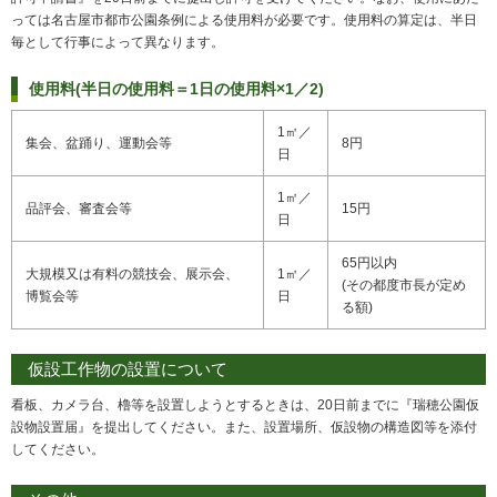
っては名古屋市都市公園条例による使用料が必要です。使用料の算定は、半日
毎として行事によって異なります。
使用料(半日の使用料＝1日の使用料×1／2)
1㎡／
集会、盆踊り、運動会等
8円
日
1㎡／
品評会、審査会等
15円
日
65円以内
大規模又は有料の競技会、展示会、
1㎡／
(その都度市長が定め
博覧会等
日
る額)
仮設工作物の設置について
看板、カメラ台、櫓等を設置しようとするときは、20日前までに『瑞穂公園仮
設物設置届』を提出してください。また、設置場所、仮設物の構造図等を添付
してください。