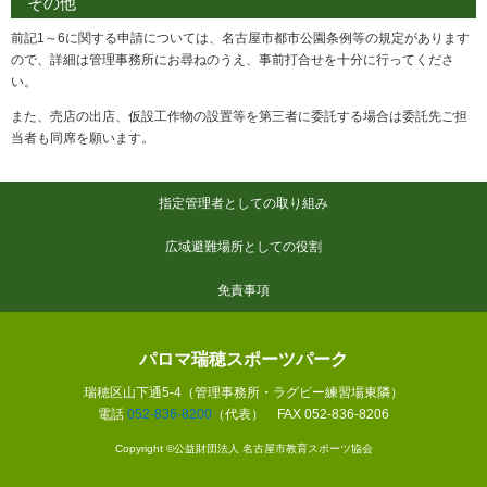
その他
前記1～6に関する申請については、名古屋市都市公園条例等の規定があります
ので、詳細は管理事務所にお尋ねのうえ、事前打合せを十分に行ってくださ
い。
また、売店の出店、仮設工作物の設置等を第三者に委託する場合は委託先ご担
当者も同席を願います。
指定管理者としての取り組み
広域避難場所としての役割
免責事項
パロマ瑞穂スポーツパーク
瑞穂区山下通5-4（管理事務所・ラグビー練習場東隣）
電話
052-836-8200
（代表） FAX 052-836-8206
Copyright ©公益財団法人 名古屋市教育スポーツ協会