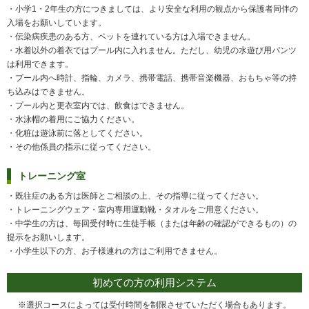
・小学1・2年生の方につきましては、より安全な利用の観点から保護者同伴の
入場をお願いしています。
・伝染病疾患のある方、ペットを連れている方は入場できません。
・水着以外の着衣ではプール内に入れません。ただし、幼児の水遊び用パンツ
は利用できます。
・プール内へ時計、指輪、カメラ、携帯電話、携帯音楽機器、おもちゃ等の持
ち込みはできません。
・プール内と更衣室内では、飲食はできません。
・水泳帽の着用にご協力ください。
・化粧は遊泳前に落としてください。
・その他係員の指示に従ってください。
トレーニング室
・既往症のある方は医師とご相談の上、その指導に従ってください。
・トレーニングウェア・室内専用運動靴・タオルをご用意ください。
・中学生の方は、毎回受付時に生徒手帳（または年齢の確認ができるもの）の
提示をお願いします。
・小学生以下の方、お子様連れの方はご利用できません。
初めての方の利用システム
※選択コースによっては受付時間を制限させていただく場合もあります。