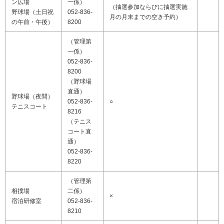
ン広場
一係）
（抽選参加ならびに抽選実施
野球場（土日祝
052-836-
月の月末までの空き予約）
の午前・午後）
8200
（管理第
一係）
052-836-
8200
（野球場
直通）
野球場（夜間）
052-836-
○
テニスコート
8216
（テニス
コート直
通）
052-836-
8220
（管理第
相撲場
二係）
×
宿泊研修室
052-836-
8210