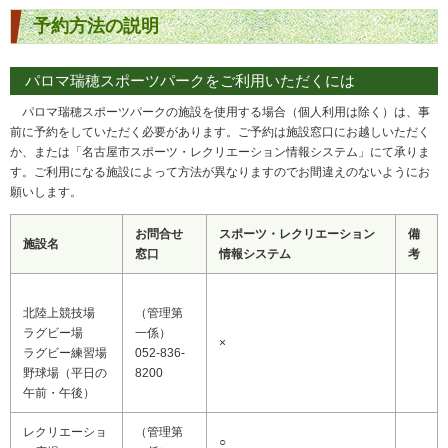
予約方法の説明
パロマ瑞穂スポーツパークをご利用いただくには
パロマ瑞穂スポーツパークの施設を使用する場合（個人利用は除く）は、事
前に予約をしていただく必要があります。ご予約は施設窓口にお越しいただく
か、または「名古屋市スポーツ・レクリエーション情報システム」にて承りま
す。ご利用になる施設によって方法が異なりますのでお間違えのないようにお
願いします。
お問合せ
スポーツ・レクリエーション
備
施設名
窓口
情報システム
考
北陸上競技場
（管理第
ラグビー場
一係）
×
ラグビー練習場
052-836-
野球場（平日の
8200
午前・午後）
レクリエーショ
（管理第
○