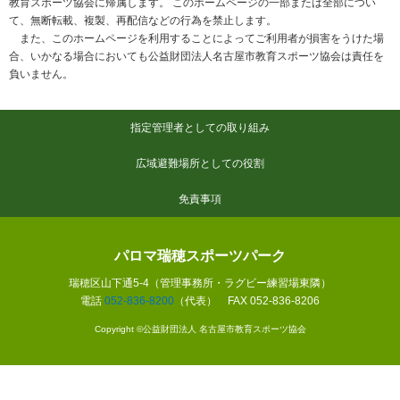
教育スポーツ協会に帰属します。 このホームページの一部または全部につい
て、無断転載、複製、再配信などの行為を禁止します。
また、このホームページを利用することによってご利用者が損害をうけた場
合、いかなる場合においても公益財団法人名古屋市教育スポーツ協会は責任を
負いません。
指定管理者としての取り組み
広域避難場所としての役割
免責事項
パロマ瑞穂スポーツパーク
瑞穂区山下通5-4（管理事務所・ラグビー練習場東隣）
電話
052-836-8200
（代表） FAX 052-836-8206
Copyright ©公益財団法人 名古屋市教育スポーツ協会