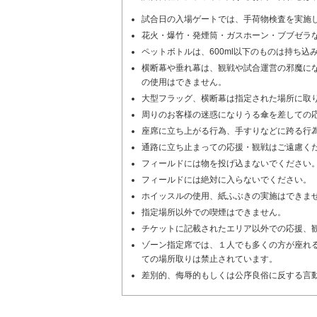
試合日の入場ゲートでは、手荷物検査を実施
花火・爆竹・発煙筒・ガスホーン・ブブゼラ
ペットボトルは、600ml以下のものは持ち込
横断幕や垂れ幕は、観戦や試合運営の邪魔に
の使用はできません。
大型フラッグ、横断幕は指定された場所に取
周りのお客様の迷惑になりうる傘を差しての
座席に立ち上がる行為、手すりなどに跨る行
通路に立ち止まっての応援・観戦はご遠慮く
フィールドには物を投げ込まないでください
フィールドには絶対に入らないでください。
ホイッスルの使用、紙ふぶきの実施はできま
指定場所以外での喫煙はできません。
チケットに記載されたエリア以外での応援、
ゾーン指定席では、１人でも多くの方が座れ
ての場所取りは禁止されています。
差別的、侮辱的もしくは公序良俗に反する言