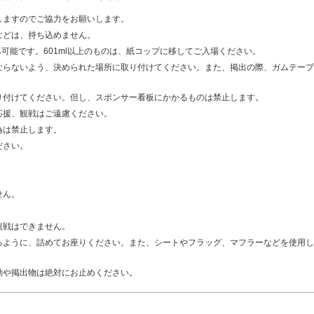
しますのでご協力をお願いします。
などは、持ち込めません。
み可能です。601ml以上のものは、紙コップに移してご入場ください。
ならないよう、決められた場所に取り付けてください。また、掲出の際、ガムテープ
り付けてください。但し、スポンサー看板にかかるものは禁止します。
応援、観戦はご遠慮ください。
為は禁止します。
ださい。
。
せん。
観戦はできません。
るように、詰めてお座りください。また、シートやフラッグ、マフラーなどを使用し
動や掲出物は絶対にお止めください。