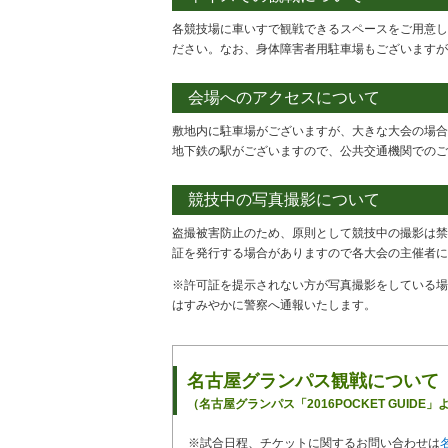
各競技場に車いすで観戦できるスペースをご用意し
ださい。なお、身体障害者用駐車場もございますが
会場へのアクセスについて
敷地内に駐車場がございますが、大きな大会の場合
地下鉄の駅がございますので、公共交通機関でのご
競技中の写真撮影について
盗撮被害防止のため、原則として競技中の撮影は禁
証を発行する場合がありますので各大会の主催者に
※許可証を提示されない方が写真撮影をしている場
はすみやかに警察へ通報いたします。
名古屋グランパス観戦について
（名古屋グランパス「2016POCKET GUIDE
※試合日程、チケットに関するお問い合わせは