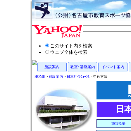
このサイト内を検索
ウェブ全体を検索
施設案内
教室･講座案内
イベント案内
HOME
>
施設案内
>
日本ｶﾞｲｼﾌｫｰﾗﾑ
> 申込方法
日
施設概要