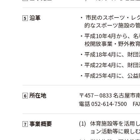
市民のスポーツ・レ
沿革
5
的なスポーツ施設の
平成10年4月から、
校開放事業・野外教
平成18年4月に、財
平成22年4月に、財
平成25年4月に、公
所在地
〒457－0833 名古屋
6
電話 052-614-7500 FAX
(1)
体育施設等を活用
事業概要
7
ョン活動等に親し