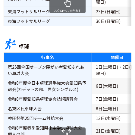
曜日)
スクロールできます
東海フットサルリーグ
23日(日曜日)
東海フットサルリーグ
30日(日曜日)
卓球
行事名
開催日
第25回全国オープン障がい者愛知ふれあ
1日(土曜日)・2日(日
い卓球大会
曜日)
令和8年度全日本卓球選手権大会愛知県予
6日(木曜日)
選会(カデットの部、男女シングルス)
令和8年度愛知県卓球協会技術講習会
7日(金曜日)
名東区民卓球大会
8日(土曜日)
神田杯第25回チーム対抗大会
13日(木曜日)
令和8年度春季愛知県小中学生卓球大会
21日(金曜日)
個人の部