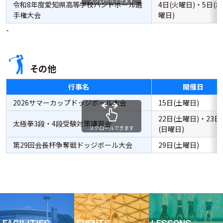
スクロールできます
令和8年度愛知県高等学校ハンドボール選
4日(火曜日)・5日(水
手権大会
曜日)
-
その他
行事名
開催日
2026サマーカップドッジボール大会
15日(土曜日)
22日(土曜日)・23日
太極拳3段・4段受験対策講習会
スクロールできます
(日曜日)
第29回会長杯争奪戦ドッジボール大会
29日(土曜日)