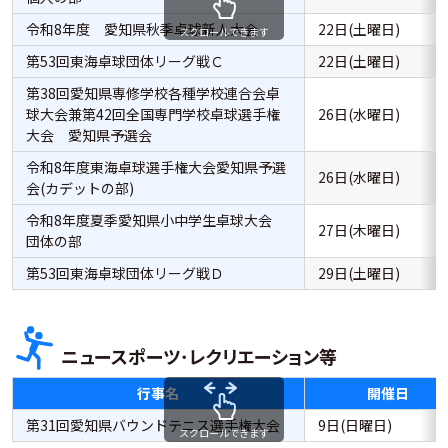
令和8年度 愛知県秋季卓球新人大会
22日(土曜日)
スクロールできます
第53回東海卓球団体リーグ戦Ｃ
22日(土曜日)
第38回愛知県専修学校各種学校連合会卓
球大会兼第42回全国専門学校卓球選手権
26日(水曜日)
大会 愛知県予選会
令和8年度東海卓球選手権大会愛知県予選
26日(水曜日)
会(カデットの部)
令和8年度夏季愛知県小中学生卓球大会
27日(木曜日)
団体の部
第53回東海卓球団体リーグ戦Ｄ
29日(土曜日)
ニュースポーツ･レクリエーション等
行事名
開催日
第31回愛知県バウンドテニス選手権大会
9日(日曜日)
スクロールできます