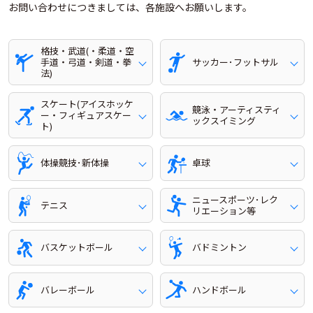
お問い合わせにつきましては、各施設へお願いします。
格技・武道(・柔道・空
手道・弓道・剣道・拳
サッカー･フットサル
法)
スケート(アイスホッケ
競泳・アーティスティ
ー・フィギュアスケー
ックスイミング
ト)
体操競技･新体操
卓球
ニュースポーツ･レク
テニス
リエーション等
バスケットボール
バドミントン
バレーボール
ハンドボール