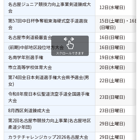
名古屋ジュニア競技力向上事業剣道錬成大
12日(水曜日)
会
第57回中日杯争奪戦東海硬式空手道選抜
15日(土曜日)・16日
会
(日曜日)
名古屋市剣道級審査会
16日(日曜日)
(前期)中部地区段位地方大会
16日(日曜日)
スクロールできます
名南学年別選手権
19日(水曜日)
市立高等学校体育大会
20日(木曜日)
第74回全日本剣道選手権大会県予選会(男
22日(土曜日)
女)
令和8年度日本伝聖道流空手道全国選手権
23日(日曜日)
大会
8月西区剣道錬成大会
23日(日曜日)
第2回名古屋市競技力向上事業(名古屋地区
29日(土曜日)
柔道少年団)
カラテチャレンジカップ2026名古屋大会
29日(土曜日)