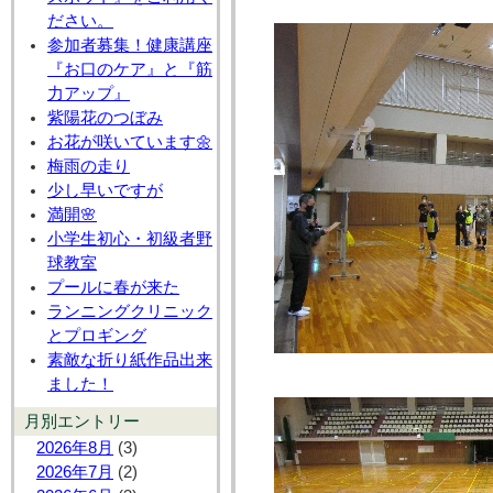
ださい。
参加者募集！健康講座
『お口のケア』と『筋
力アップ』
紫陽花のつぼみ
お花が咲いています🌼
梅雨の走り
少し早いですが
満開🌸
小学生初心・初級者野
球教室
プールに春が来た
ランニングクリニック
とプロギング
素敵な折り紙作品出来
ました！
月別エントリー
2026年8月
(3)
2026年7月
(2)