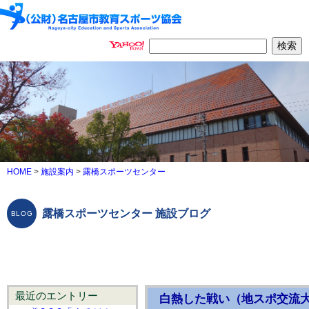
HOME
>
施設案内
>
露橋スポーツセンター
露橋スポーツセンター 施設ブログ
最近のエントリー
白熱した戦い（地スポ交流