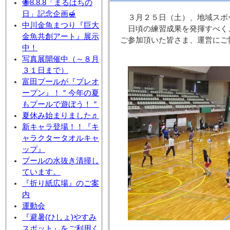
🐝8.8.8「まるはちの
日」記念企画🍯
３月２５日（土）、地域スポ
中川金魚まつり『巨大
日頃の練習成果を発揮すべく
金魚共創アート』展示
ご参加頂いた皆さま、運営にご
中！
写真展開催中（～８月
３１日まで）
富田プールが『プレオ
ープン』！＂今年の夏
もプールで遊ぼう！＂
夏休み始まりました♬
新キャラ登場！！『キ
ャラクタータオルキャ
ップ』
プールの水抜き清掃し
ています。
『折り紙広場』のご案
内
運動会
『避暑(ひしょ)やすみ
スポット』をご利用く