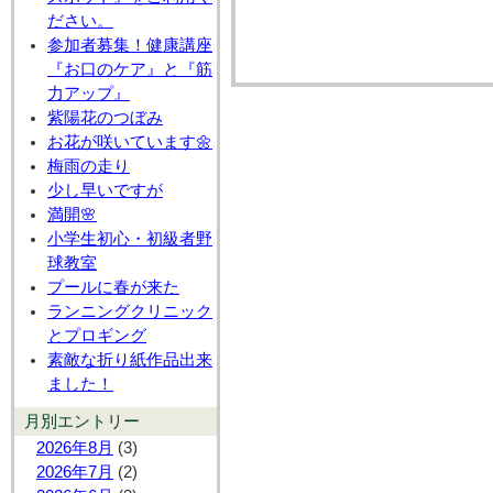
ださい。
参加者募集！健康講座
『お口のケア』と『筋
力アップ』
紫陽花のつぼみ
お花が咲いています🌼
梅雨の走り
少し早いですが
満開🌸
小学生初心・初級者野
球教室
プールに春が来た
ランニングクリニック
とプロギング
素敵な折り紙作品出来
ました！
月別エントリー
2026年8月
(3)
2026年7月
(2)