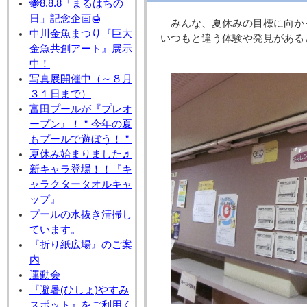
🐝8.8.8「まるはちの
日」記念企画🍯
みんな、夏休みの目標に向か
中川金魚まつり『巨大
いつもと違う体験や発見がある
金魚共創アート』展示
中！
写真展開催中（～８月
３１日まで）
富田プールが『プレオ
ープン』！＂今年の夏
もプールで遊ぼう！＂
夏休み始まりました♬
新キャラ登場！！『キ
ャラクタータオルキャ
ップ』
プールの水抜き清掃し
ています。
『折り紙広場』のご案
内
運動会
『避暑(ひしょ)やすみ
スポット』をご利用く