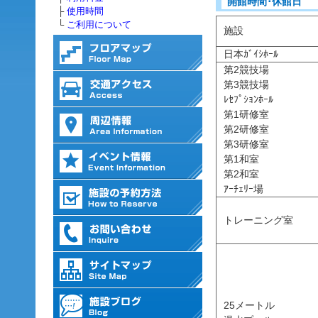
開館時間･休館日
├
使用時間
└
ご利用について
施設
日本ｶﾞｲｼﾎｰﾙ
第2競技場
第3競技場
ﾚｾﾌﾟｼｮﾝﾎｰﾙ
第1研修室
第2研修室
第3研修室
第1和室
第2和室
ｱｰﾁｪﾘｰ場
トレーニング室
25メートル