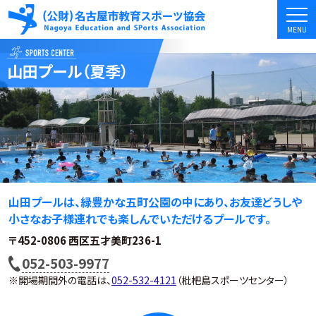
MENU
山田
プール（夏季）
山田プールは、緑豊かな五町公園の中にあり、お友達どうしや
小さなお子様連れでも楽しんでいただけるプールです。
〒452-0806 西区五才美町236-1
電
052-503-9977
※開場期間外の電話は、
話
052-532-4121
（枇杷島スポーツセンター）
番