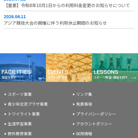
【重要】令和8年10月1日からの利用料金変更のお知らせについて
2026.04.11
アジア競技大会の開催に伴う利用休止期間のお知らせ
FACILITIES
EVENTS
LESSONS
施設を探す
イベントを探す
スポーツ教室・講座を探す
スポーツ事業
リンク集
青少年交流プラザ事業
免責事項
トワイライト事業
プライバシーポリシー
生涯学習事業
アカウントポリシー
野外教育事業
採用情報