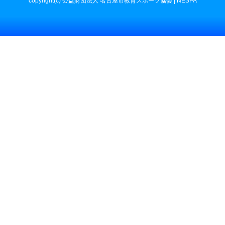
copyright(c) 公益財団法人 名古屋市教育スポーツ協会 | NESPA