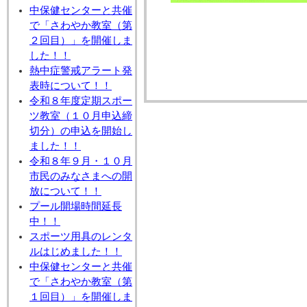
中保健センターと共催
で「さわやか教室（第
２回目）」を開催しま
した！！
熱中症警戒アラート発
表時について！！
令和８年度定期スポー
ツ教室（１０月申込締
切分）の申込を開始し
ました！！
令和８年９月・１０月
市民のみなさまへの開
放について！！
プール開場時間延長
中！！
スポーツ用具のレンタ
ルはじめました！！
中保健センターと共催
で「さわやか教室（第
１回目）」を開催しま