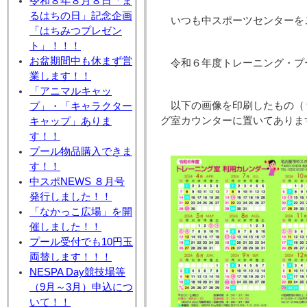
令和８年８月８日「ま
るはちの日」記念企画
いつも中スポーツセンターを
「はちみつプレゼン
ト」！！！
お盆期間中も休まず営
令和６年度トレーニング・プ
業します！！
「アニマルキャッ
以下の画像を印刷したもの（９
プ」・「キャラクター
グ室カウンターに置いてありま
キャップ」ありま
す！！
プール物品購入できま
す！！
中スポNEWS ８月号
発行しました！！
「なかっこ広場」を開
催しました！！
プール受付でも10円玉
両替します！！！
NESPA Day競技場等
（9月～3月）申込につ
いて！！