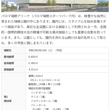
パロマ瑞穂アリーナ（パロマ瑞穂スポーツパーク内）は、緑豊かな自然に
恵まれた瑞穂公園の中にあります。園内には、スタジアムを始め各種スポ
ーツ施設があり、身近な生活圏における施設として利用される一方、全国
的・国際的競技大会の開催が可能な拠点施設としても重要な役割を担って
います。また、公園としても、園内を流れる山崎川は桜の名所として知ら
れ、多くの市民に親しまれています。
開館日
令和3年6月26日（土）（予定）
敷地面積
8,800㎡
延床面積
9,490㎡
建築面積
4,422㎡
面積1,620㎡
（45メートル×36メートル）
観覧席1,144席＋車イス14席
種目別利用可能面数
ハンドボール／1面、
第1
テニス／2面、
競技場
バスケットボール／2面、
バレーボール
（9人制）／2面、（6人制）／3面、