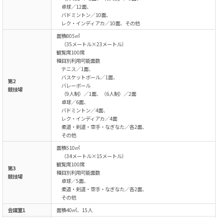
卓球／12面、
バドミントン／10面、
レク・インディアカ／10面、その他
面積805㎡
（35メートル×23メートル）
観覧席100席
種目別利用可能面数
テニス／1面、
バスケットボール／1面、
第2
バレーボール
競技場
（9人制）／1面、（6人制）／2面
卓球／6面、
バドミントン／4面、
レク・インディアカ／4面
柔道・剣道・空手・なぎなた／各2面、
その他
面積510㎡
（34メートル×15メートル）
観覧席100席
第3
種目別利用可能面数
競技場
卓球／5面、
柔道・剣道・空手・なぎなた／各2面、
その他
会議室1
面積40㎡、15人