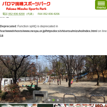
Deprecated
: Function split() is deprecated in
/var/www/vhosts/www.nespa.or.jp/httpsdocs/shisetsu/system/include.php
on
電話
052-836-8200
（代表） FAX 052-836-8206
line
42
Deprecated
: Function split() is deprecated in
/var/www/vhosts/www.nespa.or.jp/httpsdocs/shisetsu/mizuho/index.html
on line
18