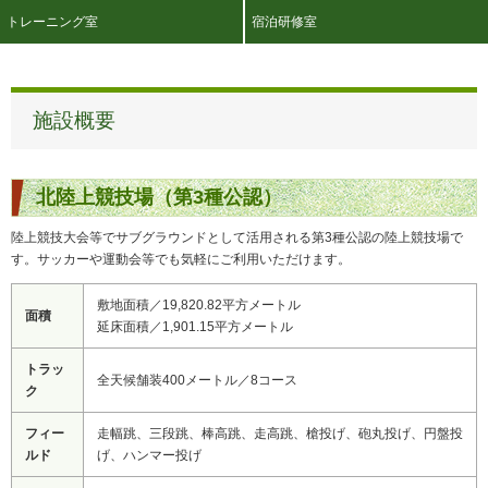
トレーニング室
宿泊研修室
施設概要
北陸上競技場（第3種公認）
陸上競技大会等でサブグラウンドとして活用される第3種公認の陸上競技場で
す。サッカーや運動会等でも気軽にご利用いただけます。
敷地面積／19,820.82平方メートル
面積
延床面積／1,901.15平方メートル
トラッ
全天候舗装400メートル／8コース
ク
フィー
走幅跳、三段跳、棒高跳、走高跳、槍投げ、砲丸投げ、円盤投
ルド
げ、ハンマー投げ