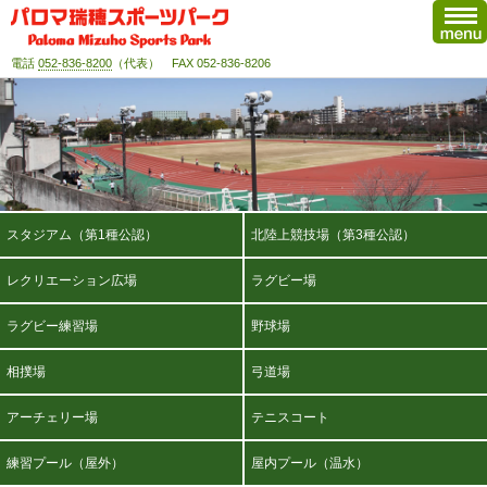
電話
052-836-8200
（代表） FAX 052-836-8206
スタジアム（第1種公認）
北陸上競技場（第3種公認）
レクリエーション広場
ラグビー場
ラグビー練習場
野球場
相撲場
弓道場
アーチェリー場
テニスコート
練習プール（屋外）
屋内プール（温水）