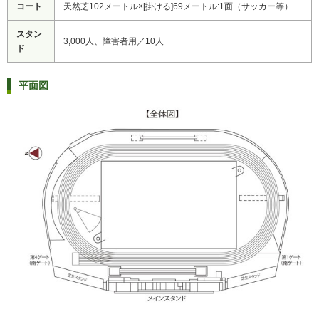
コート
天然芝102メートル×[掛ける]69メートル:1面（サッカー等）
スタン
3,000人、障害者用／10人
ド
平面図