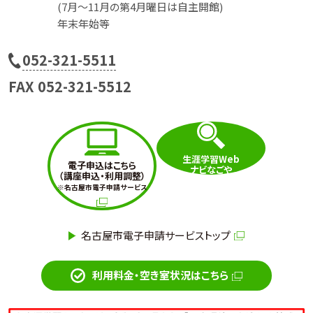
(7月〜11月の第4月曜日は自主開館)
年末年始等
電
052-321-5511
話
FAX 052-321-5512
番
号
生涯学習Web
電子申込はこちら
ナビなごや
（講座申込・利用調整）
※名古屋市電子申請サービス
名古屋市電子申請サービストップ
利用料金・空き室状況はこちら