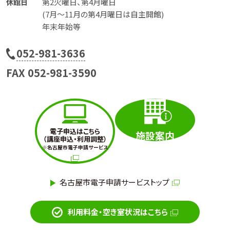
第2火曜日、第4月曜日
休館日
(7月〜11月の第4月曜日は自主開館)
年末年始等
電
052-981-3636
話
FAX 052-981-3590
番
号
電子申込はこちら
施設案内
（講座申込・利用調整）
※名古屋市電子申請サービス
名古屋市電子申請サービストップ
利用料金・空き室状況はこちら