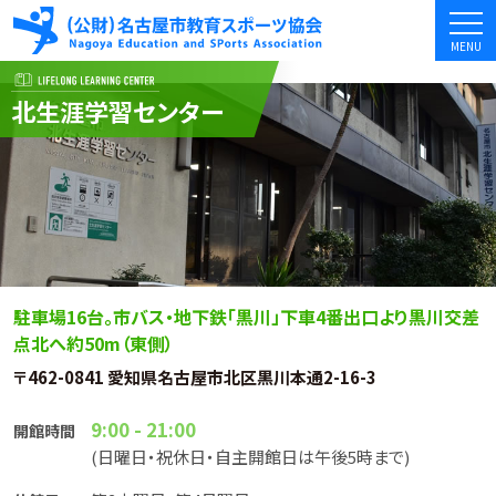
MENU
北
生涯学習センター
駐車場16台。市バス・地下鉄「黒川」下車4番出口より黒川交差
点北へ約50m（東側）
〒462-0841 愛知県名古屋市北区黒川本通2-16-3
9:00 - 21:00
開館時間
(日曜日・祝休日・自主開館日は午後5時まで)