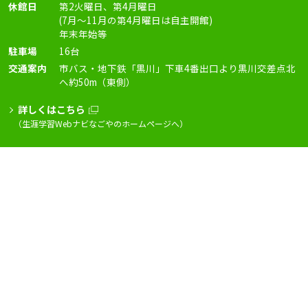
休館日
第2火曜日、第4月曜日
(7月〜11月の第4月曜日は自主開館)
年末年始等
駐車場
16台
交通案内
市バス・地下鉄「黒川」下車4番出口より黒川交差点北
へ約50m（東側）
詳しくはこちら
（生涯学習Webナビなごやのホームページへ）