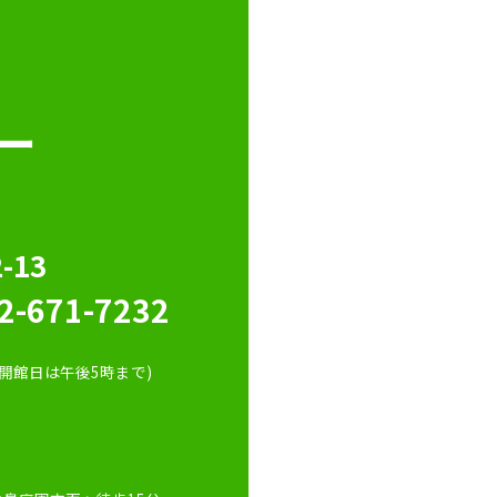
ー
13
2-671-7232
開館日は午後5時まで)