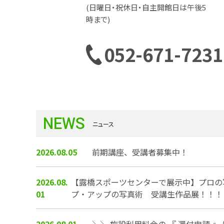
(日曜日・祝休日・自主開館日は午後5
時まで)
電
052-671-7231
話
番
NEWS
ニュース
号
2026.08.05
前期講座、受講者募集中！
2026.08.
【露橋スポーツセンターで展示中】プロの
01
プ・アップの写真術 受講生作品展！！！
2026.08.01
＼＼ 施設利用料金の 『 還付申請 』