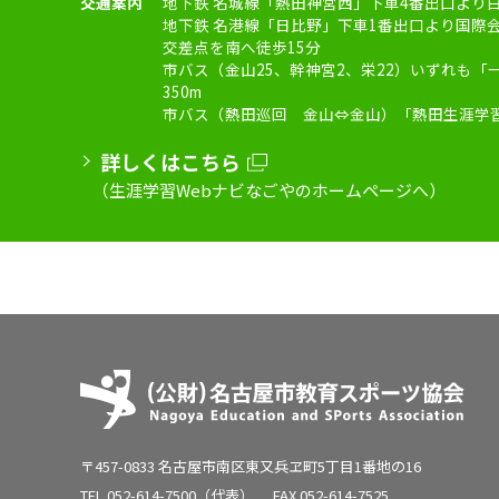
交通案内
地下鉄 名城線「熱田神宮西」下車4番出口より
地下鉄 名港線「日比野」下車1番出口より国際
交差点を南へ徒歩15分
市バス（金山25、幹神宮2、栄22）いずれも
350m
市バス（熱田巡回 金山⇔金山）「熱田生涯学
詳しくはこちら
（生涯学習Webナビなごやのホームページへ）
〒457-0833 名古屋市南区東又兵ヱ町5丁目1番地の16
TEL
052-614-7500
（代表）
FAX 052-614-7525