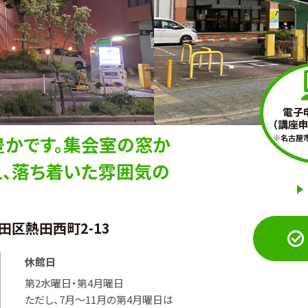
電子
（講座申
かです。集会室の窓か
※名古屋
、落ち着いた雰囲気の
熱田区熱田西町2-13
休館日
第2水曜日・第4月曜日
ただし、7月〜11月の第4月曜日は