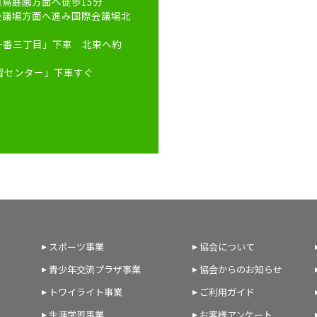
白鳥庭園方面へ徒歩15分
会議場方面へ進み国際会議場北
「一番三丁目」下車 北東へ約
習センター」下車すぐ
スポーツ事業
協会について
青少年交流プラザ事業
協会からのお知らせ
トワイライト事業
ご利用ガイド
生涯学習事業
お客様アンケート