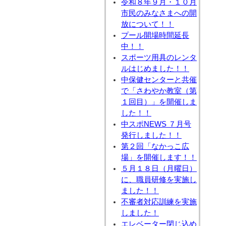
令和８年９月・１０月
市民のみなさまへの開
放について！！
プール開場時間延長
中！！
スポーツ用具のレンタ
ルはじめました！！
中保健センターと共催
で「さわやか教室（第
１回目）」を開催しま
した！！
中スポNEWS ７月号
発行しました！！
第２回「なかっこ広
場」を開催します！！
５月１８日（月曜日）
に、職員研修を実施し
ました！！
不審者対応訓練を実施
しました！
エレベーター閉じ込め