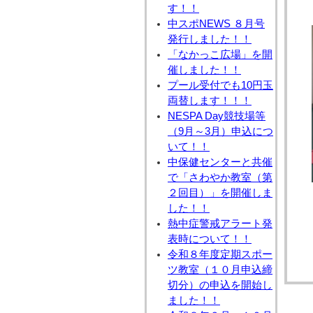
す！！
中スポNEWS ８月号
発行しました！！
「なかっこ広場」を開
催しました！！
プール受付でも10円玉
両替します！！！
NESPA Day競技場等
（9月～3月）申込につ
いて！！
中保健センターと共催
で「さわやか教室（第
２回目）」を開催しま
した！！
熱中症警戒アラート発
表時について！！
令和８年度定期スポー
ツ教室（１０月申込締
切分）の申込を開始し
ました！！