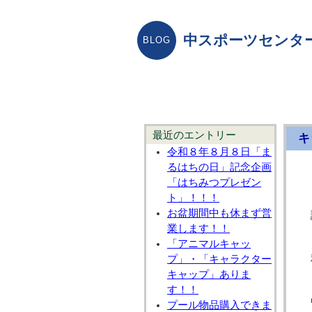
中スポーツセンタ
最近のエントリー
キ
令和８年８月８日「ま
るはちの日」記念企画
「はちみつプレゼン
ト」！！！
お盆期間中も休まず営
業します！！
「アニマルキャッ
プ」・「キャラクター
キャップ」ありま
す！！
プール物品購入できま