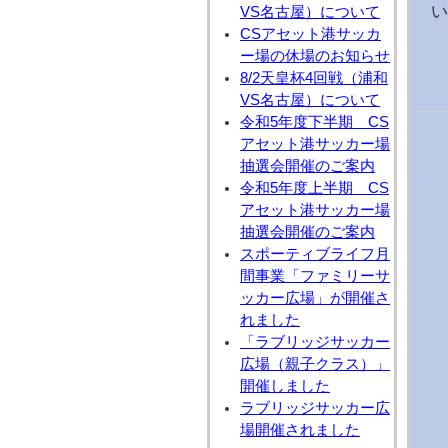
い
VS名古屋）について
CSアセット港サッカ
今
ー場の休場のお知らせ
8/2天皇杯4回戦（浦和
VS名古屋）について
令和5年度下半期 CS
アセット港サッカー場
抽選会開催のご案内
令和5年度上半期 CS
アセット港サッカー場
抽選会開催のご案内
スポーティブライフ月
間事業「ファミリーサ
ッカー広場」が開催さ
れました
「ラブリッジサッカー
広場（親子クラス）」
開催しました
ラブリッジサッカー広
場開催されました