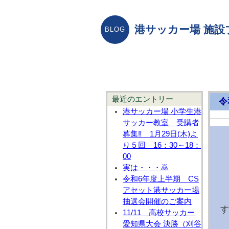
港サッカー場 施設
最近のエントリー
令
港サッカー場 小学生港
サッカー教室 受講者
募集‼ 1月29日(木)よ
り５回 16：30～18：
00
実は・・・🙇
令和6年度上半期 CS
アセット港サッカー場
抽選会開催のご案内
す
11/11 高校サッカー
天
愛知県大会 決勝（刈谷