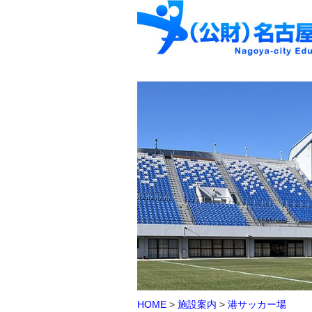
HOME
>
施設案内
>
港サッカー場