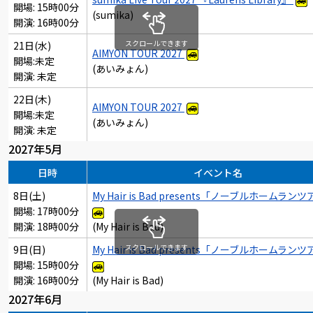
開場: 15時00分
(sumika)
開演: 16時00分
スクロールできます
21日(水)
AIMYON TOUR 2027
開場:未定
(あいみょん)
開演: 未定
22日(木)
AIMYON TOUR 2027
開場:未定
(あいみょん)
開演: 未定
2027年5月
日時
イベント名
8日(土)
My Hair is Bad presents「ノーブルホームラン
開場: 17時00分
開演: 18時00分
(My Hair is Bad)
スクロールできます
9日(日)
My Hair is Bad presents「ノーブルホームラン
開場: 15時00分
開演: 16時00分
(My Hair is Bad)
2027年6月