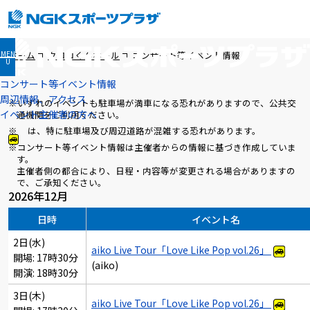
MEN
ホーム
クロコくんホール
コンサート等イベント情報
U
コンサート等イベント情報
周辺情報、アクセス
※いずれのイベントも駐車場が満車になる恐れがありますので、公共交
イベント主催者の方へ
通機関をご利用ください。
※
は、特に駐車場及び周辺道路が混雑する恐れがあります。
※コンサート等イベント情報は主催者からの情報に基づき作成していま
す。
主催者側の都合により、日程・内容等が変更される場合がありますの
で、ご承知ください。
2026年12月
日時
イベント名
2日(水)
aiko Live Tour「Love Like Pop vol.26」
開場: 17時30分
(aiko)
開演: 18時30分
3日(木)
aiko Live Tour「Love Like Pop vol.26」