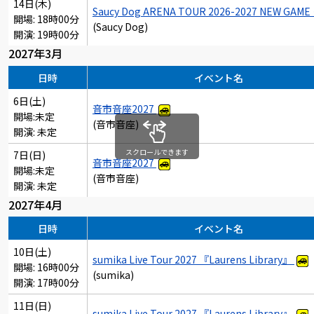
14日(木)
Saucy Dog ARENA TOUR 2026-2027 NEW GAME
開場: 18時00分
(Saucy Dog)
開演: 19時00分
2027年3月
日時
イベント名
6日(土)
音市音座2027
開場:未定
(音市音座)
開演: 未定
スクロールできます
7日(日)
音市音座2027
開場:未定
(音市音座)
開演: 未定
2027年4月
日時
イベント名
10日(土)
sumika Live Tour 2027 『Laurens Library』
開場: 16時00分
(sumika)
開演: 17時00分
11日(日)
sumika Live Tour 2027 『Laurens Library』