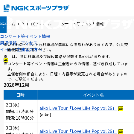
MEN
ホーム
クロコくんホール
コンサート等イベント情報
U
コンサート等イベント情報
周辺情報、アクセス
※いずれのイベントも駐車場が満車になる恐れがありますので、公共交
イベント主催者の方へ
通機関をご利用ください。
※
は、特に駐車場及び周辺道路が混雑する恐れがあります。
※コンサート等イベント情報は主催者からの情報に基づき作成していま
す。
主催者側の都合により、日程・内容等が変更される場合がありますの
で、ご承知ください。
2026年12月
日時
イベント名
2日(水)
aiko Live Tour「Love Like Pop vol.26」
開場: 17時30分
(aiko)
開演: 18時30分
3日(木)
aiko Live Tour「Love Like Pop vol.26」