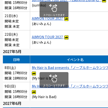
開場: 15時00分
(sumika)
開演: 16時00分
スクロールできます
21日(水)
AIMYON TOUR 2027
開場:未定
(あいみょん)
開演: 未定
22日(木)
AIMYON TOUR 2027
開場:未定
(あいみょん)
開演: 未定
2027年5月
日時
イベント名
8日(土)
My Hair is Bad presents「ノーブルホームラン
開場: 17時00分
開演: 18時00分
(My Hair is Bad)
スクロールできます
9日(日)
My Hair is Bad presents「ノーブルホームラン
開場: 15時00分
開演: 16時00分
(My Hair is Bad)
2027年6月