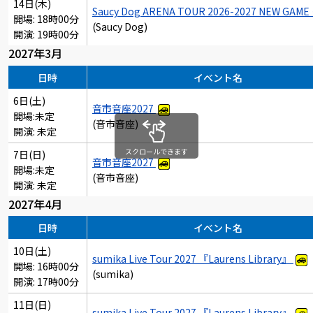
14日(木)
Saucy Dog ARENA TOUR 2026-2027 NEW GAME
開場: 18時00分
(Saucy Dog)
開演: 19時00分
2027年3月
日時
イベント名
6日(土)
音市音座2027
開場:未定
(音市音座)
開演: 未定
スクロールできます
7日(日)
音市音座2027
開場:未定
(音市音座)
開演: 未定
2027年4月
日時
イベント名
10日(土)
sumika Live Tour 2027 『Laurens Library』
開場: 16時00分
(sumika)
開演: 17時00分
11日(日)
sumika Live Tour 2027 『Laurens Library』