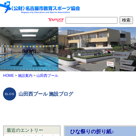
HOME
>
施設案内
>
山田西プール
山田西プール 施設ブログ
最近のエントリー
ひな祭りの折り紙♪