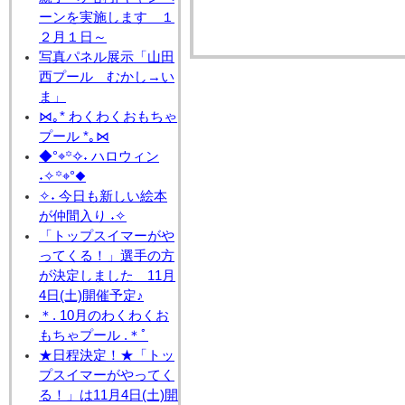
ーンを実施します １
２月１日～
写真パネル展示「山田
西プール むかし→い
ま」
⋈｡* わくわくおもちゃ
プール *｡⋈
◆°⌖꙳✧˖ ハロウィン
˖✧꙳⌖°◆
✧˖ 今日も新しい絵本
が仲間入り ˖✧
「トップスイマーがや
ってくる！」選手の方
が決定しました 11月
4日(土)開催予定♪
＊. 10月のわくわくお
もちゃプール .＊ﾟ
★日程決定！★「トッ
プスイマーがやってく
る！」は11月4日(土)開