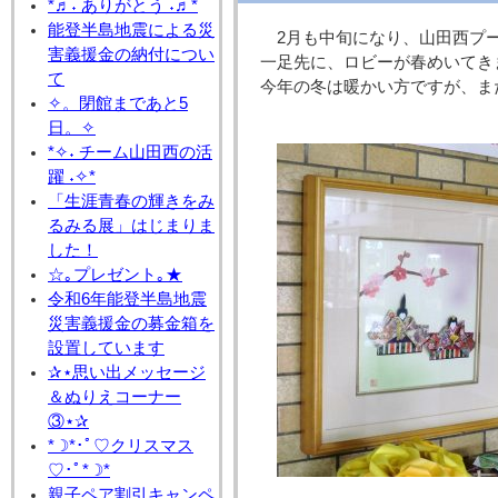
*♬˖ ありがとう ˖♬*
能登半島地震による災
2月も中旬になり、山田西プ
害義援金の納付につい
一足先に、ロビーが春めいてきま
て
今年の冬は暖かい方ですが、ま
✧。閉館まであと5
日。✧
*✧˖ チーム山田西の活
躍 ˖✧*
「生涯青春の輝きをみ
るみる展」はじまりま
した！
☆｡プレゼント｡★
令和6年能登半島地震
災害義援金の募金箱を
設置しています
✰⋆思い出メッセージ
＆ぬりえコーナー
③⋆✰
*☽*･ﾟ♡クリスマス
♡･ﾟ*☽*
親子ペア割引キャンペ