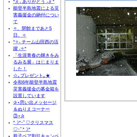
*♬˖ ありがとう ˖♬*
能登半島地震による災
害義援金の納付につい
て
✧。閉館まであと5
日。✧
*✧˖ チーム山田西の活
躍 ˖✧*
「生涯青春の輝きをみ
るみる展」はじまりま
した！
☆｡プレゼント｡★
令和6年能登半島地震
災害義援金の募金箱を
設置しています
✰⋆思い出メッセージ
＆ぬりえコーナー
③⋆✰
*☽*･ﾟ♡クリスマス
♡･ﾟ*☽*
親子ペア割引キャンペ