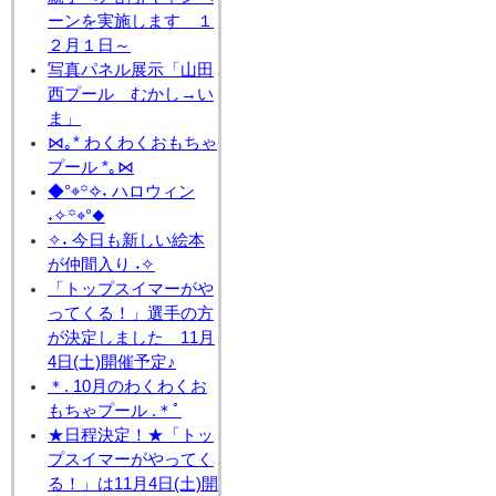
ーンを実施します １
２月１日～
写真パネル展示「山田
西プール むかし→い
ま」
⋈｡* わくわくおもちゃ
プール *｡⋈
◆°⌖꙳✧˖ ハロウィン
˖✧꙳⌖°◆
✧˖ 今日も新しい絵本
が仲間入り ˖✧
「トップスイマーがや
ってくる！」選手の方
が決定しました 11月
4日(土)開催予定♪
＊. 10月のわくわくお
もちゃプール .＊ﾟ
★日程決定！★「トッ
プスイマーがやってく
る！」は11月4日(土)開