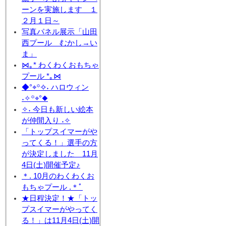
ーンを実施します １
２月１日～
写真パネル展示「山田
西プール むかし→い
ま」
⋈｡* わくわくおもちゃ
プール *｡⋈
◆°⌖꙳✧˖ ハロウィン
˖✧꙳⌖°◆
✧˖ 今日も新しい絵本
が仲間入り ˖✧
「トップスイマーがや
ってくる！」選手の方
が決定しました 11月
4日(土)開催予定♪
＊. 10月のわくわくお
もちゃプール .＊ﾟ
★日程決定！★「トッ
プスイマーがやってく
る！」は11月4日(土)開