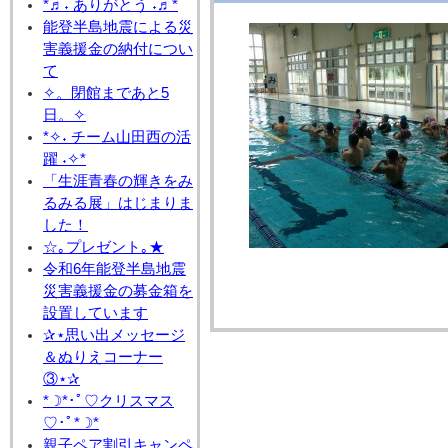
*♬˖ ありがとう ˖♬*
能登半島地震による災
害義援金の納付につい
て
✧。閉館まであと5
日。✧
*✧˖ チーム山田西の活
躍 ˖✧*
「生涯青春の輝きをみ
るみる展」はじまりま
した！
☆｡プレゼント｡★
令和6年能登半島地震
災害義援金の募金箱を
設置しています
✰⋆思い出メッセージ
＆ぬりえコーナー
③⋆✰
*☽*･ﾟ♡クリスマス
♡･ﾟ*☽*
親子ペア割引キャンペ