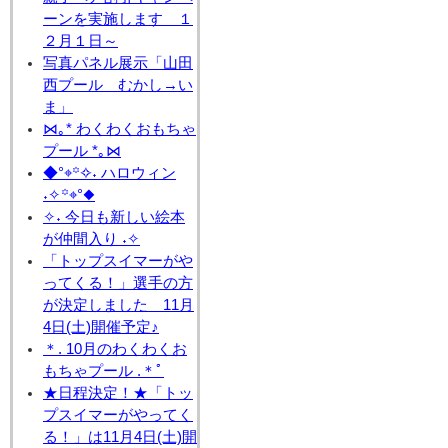
ーンを実施します １
２月１日～
写真パネル展示「山田
西プール むかし→い
ま」
⋈｡* わくわくおもちゃ
プール *｡⋈
◆°⌖꙳✧˖ ハロウィン
˖✧꙳⌖°◆
✧˖ 今日も新しい絵本
が仲間入り ˖✧
「トップスイマーがや
ってくる！」選手の方
が決定しました 11月
4日(土)開催予定♪
＊. 10月のわくわくお
もちゃプール .＊ﾟ
★日程決定！★「トッ
プスイマーがやってく
る！」は11月4日(土)開