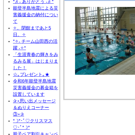
*♬˖ ありがとう ˖♬*
能登半島地震による災
害義援金の納付につい
て
✧。閉館まであと5
日。✧
*✧˖ チーム山田西の活
躍 ˖✧*
「生涯青春の輝きをみ
るみる展」はじまりま
した！
☆｡プレゼント｡★
令和6年能登半島地震
災害義援金の募金箱を
設置しています
✰⋆思い出メッセージ
＆ぬりえコーナー
③⋆✰
*☽*･ﾟ♡クリスマス
♡･ﾟ*☽*
親子ペア割引キャンペ