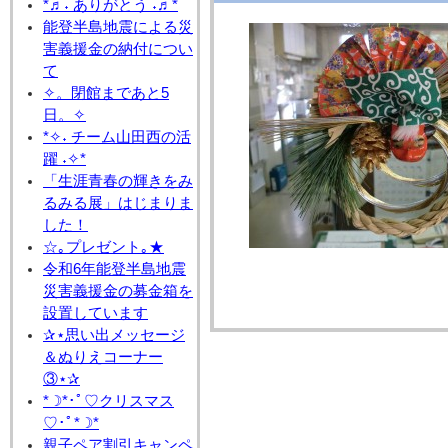
*♬˖ ありがとう ˖♬*
能登半島地震による災
害義援金の納付につい
て
✧。閉館まであと5
日。✧
*✧˖ チーム山田西の活
躍 ˖✧*
「生涯青春の輝きをみ
るみる展」はじまりま
した！
☆｡プレゼント｡★
令和6年能登半島地震
災害義援金の募金箱を
設置しています
✰⋆思い出メッセージ
＆ぬりえコーナー
③⋆✰
*☽*･ﾟ♡クリスマス
♡･ﾟ*☽*
親子ペア割引キャンペ