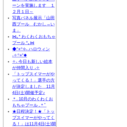
ーンを実施します １
２月１日～
写真パネル展示「山田
西プール むかし→い
ま」
⋈｡* わくわくおもちゃ
プール *｡⋈
◆°⌖꙳✧˖ ハロウィン
˖✧꙳⌖°◆
✧˖ 今日も新しい絵本
が仲間入り ˖✧
「トップスイマーがや
ってくる！」選手の方
が決定しました 11月
4日(土)開催予定♪
＊. 10月のわくわくお
もちゃプール .＊ﾟ
★日程決定！★「トッ
プスイマーがやってく
る！」は11月4日(土)開