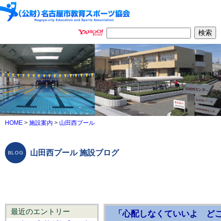
HOME
>
施設案内
>
山田西プール
山田西プール 施設ブログ
最近のエントリー
「心配しなくていいよ ど