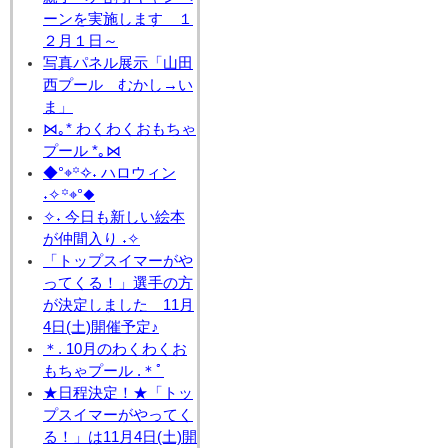
ーンを実施します １
２月１日～
写真パネル展示「山田
西プール むかし→い
ま」
⋈｡* わくわくおもちゃ
プール *｡⋈
◆°⌖꙳✧˖ ハロウィン
˖✧꙳⌖°◆
✧˖ 今日も新しい絵本
が仲間入り ˖✧
「トップスイマーがや
ってくる！」選手の方
が決定しました 11月
4日(土)開催予定♪
＊. 10月のわくわくお
もちゃプール .＊ﾟ
★日程決定！★「トッ
プスイマーがやってく
る！」は11月4日(土)開