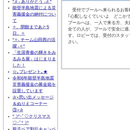
*♬˖ ありがとう ˖♬*
能登半島地震による災
受付でプールへ来られるお客
害義援金の納付につい
｢心配しなくていいよ どこか
て
プールへは、一人で来る方、夫
✧。閉館まであと5
全ての人が、プールで安全に過
日。✧
す。ロビーでは、受付のスタッ
*✧˖ チーム山田西の活
さい。
躍 ˖✧*
「生涯青春の輝きをみ
るみる展」はじまりま
した！
☆｡プレゼント｡★
令和6年能登半島地震
災害義援金の募金箱を
設置しています
✰⋆思い出メッセージ
＆ぬりえコーナー
③⋆✰
*☽*･ﾟ♡クリスマス
♡･ﾟ*☽*
親子ペア割引キャンペ